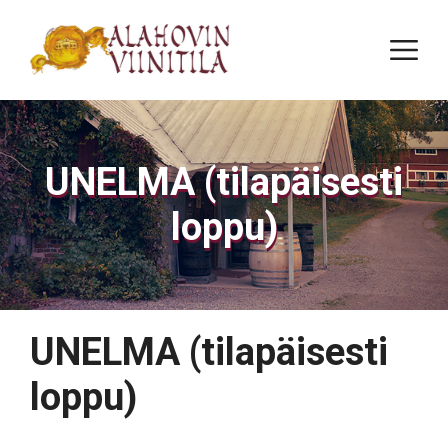
Siirry
sisältöön
Va
UNELMA (tilapäisesti
loppu)
UNELMA (tilapäisesti
loppu)