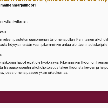
imainenmarjalikööri
n kullan keltainen.
ksu
mieleen paistetun uuniomenan tai omenapullan. Perinteinen alkoholi
auta höyryjä nenään vaan pikemminkin antaa aloitteen nautiskelijalle 
ku
aliköörin hapot eivät ole hyökkääviä. Pikemminkin likööri on hiema
ta tilavuusprosentin alkoholipitoisuus tekee likööristä kevyen ja hel
a, jossa omena pääsee yksin oikeuksiinsa.