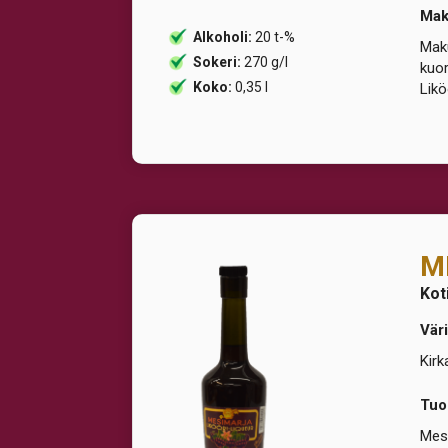
Ma
Alkoholi:
20 t-%
Maku
Sokeri:
270 g/l
kuor
Koko:
0,35 l
Likö
M
Kot
Väri
Kirk
Tuo
Mesi