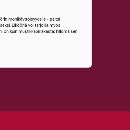
rin monikäyttöisyydelle - paitsi
ksi. Likööriä voi tarjoilla myös
mi on kuin mustikkapiirakasta; hillomaisen