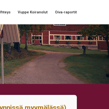
Yhteys
Vuppe Koiranolut
Oiva-raportit
yynnissä myymälässä)