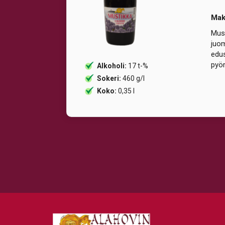
Ma
Must
juom
edus
pyör
Alkoholi:
17 t-%
Sokeri:
460 g/l
Koko:
0,35 l