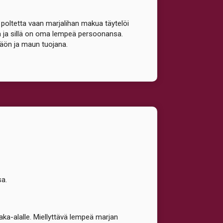
 poltetta vaan marjalihan makua täytelöi
 ja sillä on oma lempeä persoonansa.
 näön ja maun tuojana.
sa.
aka-alalle. Miellyttävä lempeä marjan