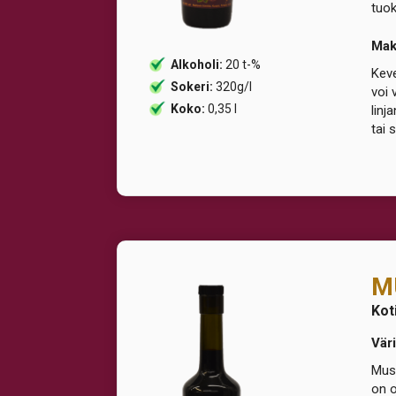
tuok
Ma
Alkoholi:
20 t-%
Keve
Sokeri:
320g/l
voi 
Koko:
0,35 l
linj
tai 
M
Kot
Väri
Must
on o