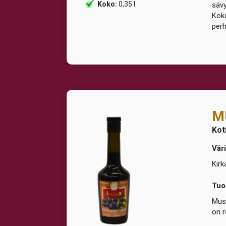
Koko:
0,35 l
sävy
Koko
perh
M
Kot
Väri
Kirk
Tuo
Must
on r