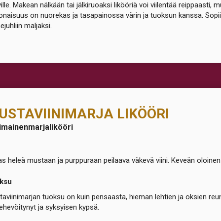
ille. Makean nälkään tai jälkiruoaksi likööriä voi viilentää reippaasti, mu
naisuus on nuorekas ja tasapainossa värin ja tuoksun kanssa. Sopii h
ejuhliin maljaksi.
USTAVIINIMARJA LIKÖÖRI
imainenmarjalikööri
as heleä mustaan ja purppuraan peilaava väkevä viini. Keveän oloinen ja
ksu
aviinimarjan tuoksu on kuin pensaasta, hieman lehtien ja oksien reun
ehevöitynyt ja syksyisen kypsä.