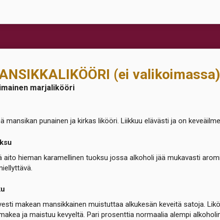
ANSIKKALIKÖÖRI (ei valikoimassa)
imainen marjalikööri
ä mansikan punainen ja kirkas likööri. Liikkuu elävästi ja on keveäilme
ksu
 aito hieman karamellinen tuoksu jossa alkoholi jää mukavasti aromi
iellyttävä.
ku
esti makean mansikkainen muistuttaa alkukesän keveitä satoja. Likö
makea ja maistuu kevyeltä. Pari prosenttia normaalia alempi alkohol