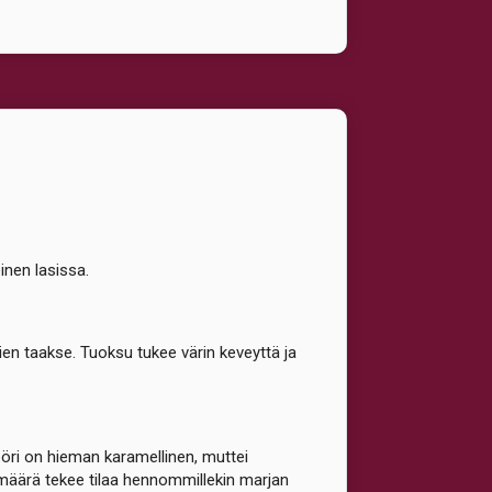
inen lasissa.
en taakse. Tuoksu tukee värin keveyttä ja
öri on hieman karamellinen, muttei
imäärä tekee tilaa hennommillekin marjan