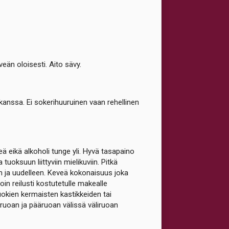
veän oloisesti. Aito sävy.
anssa. Ei sokerihuuruinen vaan rehellinen
ä eikä alkoholi tunge yli. Hyvä tasapaino
oksuun liittyviin mielikuviin. Pitkä
een ja uudelleen. Keveä kokonaisuus joka
in reilusti kostutetulle makealle
taruokien kermaisten kastikkeiden tai
uruoan ja pääruoan välissä väliruoan