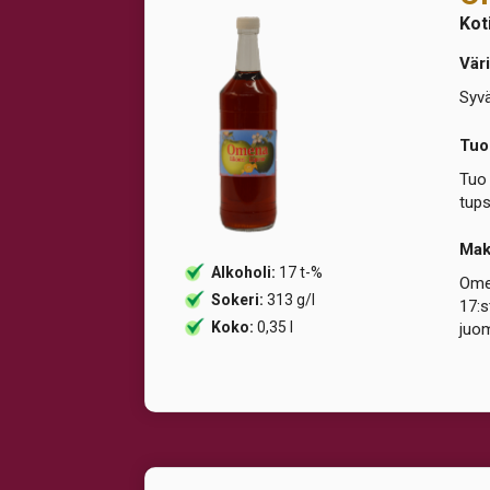
Kot
Väri
Syvä
Tuo
Tuo 
tups
Ma
Alkoholi:
17 t-%
Omen
Sokeri:
313 g/l
17:s
Koko:
0,35 l
juom