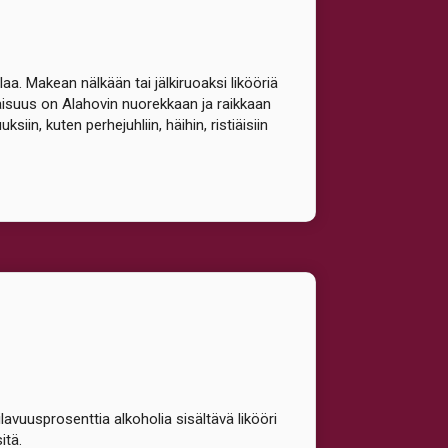
a. Makean nälkään tai jälkiruoaksi likööriä
naisuus on Alahovin nuorekkaan ja raikkaan
iin, kuten perhejuhliin, häihin, ristiäisiin
lavuusprosenttia alkoholia sisältävä likööri
itä.