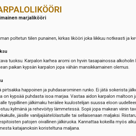
ARPALOLIKÖÖRI
imainen marjalikööri
an poltetun tiilen punainen, kirkas likööri joka liikkuu notkeasti ja ke
ksu
ava tuoksu. Karpalon karhea aromi on hyvin tasapainossa alkoholin k
tean paikan kypsän karpalon jopa vähän mansikkamainen olemus.
ku
 pirtsakka happoinen ja puhdasarominen runko. Ei jätä sokerista jälke
a on kypsää puhdasta isoa marjaa. Vastaa aidon karpalon maltoon ja tu
alle tyypillinen jälkimaku heräilee kuulostelijan suussa eloon uudell
stuu kylmänä ja rehevöityy lämmetessä. Sopii jopa makean viinin tavo
ekakulle, jäisille vaniljajäätelölastuille tai sellaisenaan maljaksi. Riis
espitoisten patojen oivallinen jälkiruoka. Kannattaa kokeilla myös alk
esta katajanoksin koristeltuna maljana.