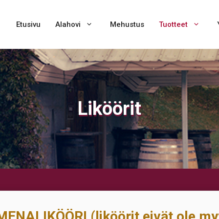
Etusivu
Alahovi
Mehustus
Tuotteet
Liköörit
ENALIKÖÖRI (liköörit eivät ole m