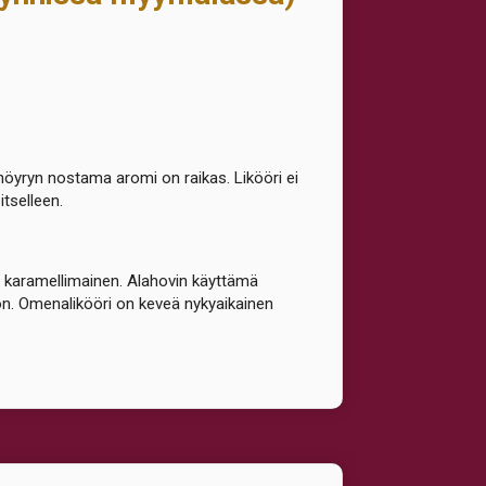
höyryn nostama aromi on raikas. Likööri ei
itselleen.
n karamellimainen. Alahovin käyttämä
pon. Omenalikööri on keveä nykyaikainen