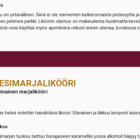
ku
 on ystävällinen. Siinä ei ole siementen katkeromaista pistävyyttä ja
en pehmeä parkki. Liköörin olemus on makeudesta huolimatta keveä
öriä voisi käyttää myös aperitiivina reilusti ennen ateriaa, booleissa
ESIMARJALIKÖÖRI
imainen marjalikööri
as heleä violettiin häivähtävä likööri. Eläväinen ja liikkuu kevyesti lasis
ksu
marjan tuoksu taittuu hunajaiseen karamelliin jossa alkoholi häipyy t