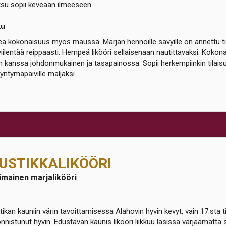
su sopii keveään ilmeeseen.
ku
ä kokonaisuus myös maussa. Marjan hennoille sävyille on annettu tila
viilentää reippaasti. Hempeä likööri sellaisenaan nautittavaksi. Koko
an kanssa johdonmukainen ja tasapainossa. Sopii herkempiinkin tilaisuuks
syntymäpäiville maljaksi.
USTIKKALIKÖÖRI
imainen marjalikööri
ikan kauniin värin tavoittamisessa Alahovin hyvin kevyt, vain 17:sta ti
nnistunut hyvin. Edustavan kaunis likööri liikkuu lasissa värjäämättä s