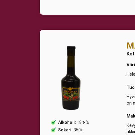
M
Kot
Väri
Hele
Tuo
Hyvä
on m
Ma
Alkoholi:
18 t-%
Kevy
Sokeri:
350/l
äkki