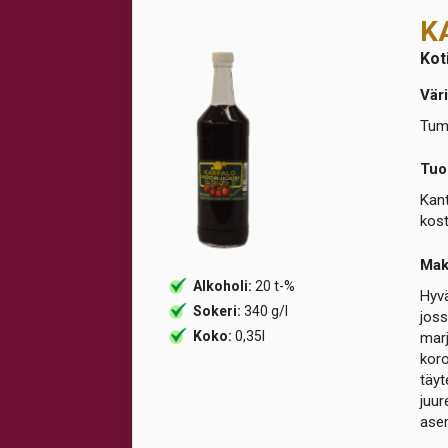
K
Kot
Väri
Tumm
Tuo
Kant
kos
Ma
Alkoholi:
20 t-%
Hyvä
Sokeri:
340 g/l
joss
Koko:
0,35l
marj
koro
täyt
juur
asem