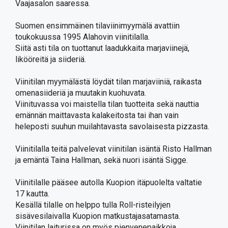
Vaajasalon saaressa.
Suomen ensimmäinen tilaviinimyymälä avattiin
toukokuussa 1995 Alahovin viinitilalla.
Siitä asti tila on tuottanut laadukkaita marjaviinejä,
likööreitä ja siideriä.
Viinitilan myymälästä löydät tilan marjaviiniä, raikasta
omenasiideriä ja muutakin kuohuvata.
Viinituvassa voi maistella tilan tuotteita sekä nauttia
emännän maittavasta kalakeitosta tai ihan vain
heleposti suuhun muilahtavasta savolaisesta pizzasta.
Viinitilalla teitä palvelevat viinitilan isäntä Risto Hallman
ja emäntä Taina Hallman, sekä nuori isäntä Sigge.
Viinitilalle pääsee autolla Kuopion itäpuolelta valtatie
17 kautta.
Kesällä tilalle on helppo tulla Roll-risteilyjen
sisävesilaivalla Kuopion matkustajasatamasta.
Viinitilan laiturissa on myös pienvenepaikkoja.