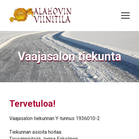
Siirry
sisältöön
Va
Vaajasalon tiekunta
Tervetuloa!
Vaajasalon tiekunnan Y-tunnus 1936010-2
Tiekunnan asioita hoitaa:
Tieisännöitsijä Jorma Eskelinen