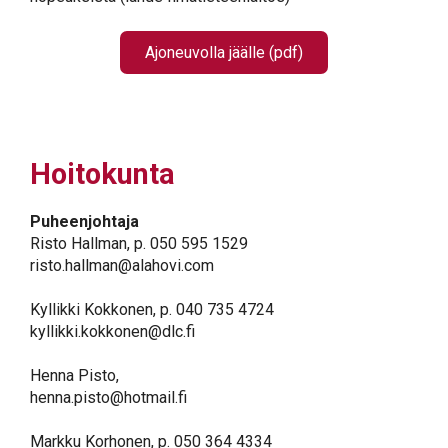
Ajoneuvolla jäälle (pdf)
Hoitokunta
Puheenjohtaja
Risto Hallman, p. 050 595 1529
risto.hallman@alahovi.com
Kyllikki Kokkonen, p. 040 735 4724
kyllikki.kokkonen@dlc.fi
Henna Pisto,
henna.pisto@hotmail.fi
Markku Korhonen, p. 050 364 4334